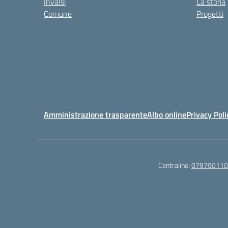
Invalsi
La storia
Comune
Progetti
Amministrazione trasparente
Albo online
Privacy Poli
Centralino:
079790110