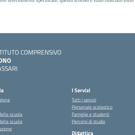
ove diversamente specificato, questo articolo è stato rilasciato sott
STITUTO COMPRENSIVO
ONO
ASSARI
Visita la pagina iniziale della scuola
la
I Servizi
zione
Tutti i servizi
Personale scolastico
della scuola
Famiglie e studenti
della scuola
Percorsi di studio
azione
Didattica