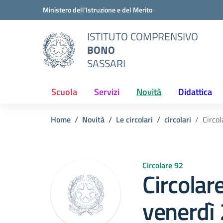
Vai ai contenuti
Vai al menu di navigazione
Vai al footer
Ministero dell'Istruzione e del Merito
ISTITUTO COMPRENSIVO
BONO
SASSARI
Scuola
Servizi
Novità
Didattica
Home
Novità
Le circolari
circolari
Circo
Circolare 92
Circolar
venerdì