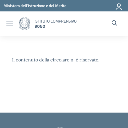
Vai ai contenuti
Vai al menu di navigazione
Vai al footer
Ministero dell'Istruzione e del Merito
ISTITUTO COMPRENSIVO
BONO
Il contenuto della circolare n. è riservato.