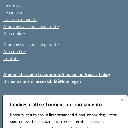
Le notizie
Le circolari
Calendario eventi
Amministrazione trasparente
Albo online
Amministrazione trasparente
Albo on line
Contatti
Amministrazione trasparente
Albo online
Privacy Policy
Dichiarazione di accessibilità
Note legali
Indirizzo:
Cookies e altri strumenti di tracciamento
Via Tirso, 07011 Bono (SS)
Centralino:
079790110
Email:
ssic820006@istruzione.it
Il nostro Istituto non utilizza strumenti di profilazione degli utenti -
Posta elettronica certificata (PEC):
ssic820006@pec.istruzione.it
sono utilizzati esclusivamente cookies tecnici necessari al
Codice fiscale: 81000530907