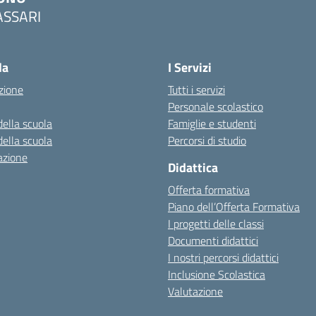
ASSARI
Visita la pagina iniziale della scuola
la
I Servizi
zione
Tutti i servizi
Personale scolastico
della scuola
Famiglie e studenti
della scuola
Percorsi di studio
azione
Didattica
Offerta formativa
Piano dell’Offerta Formativa
I progetti delle classi
Documenti didattici
I nostri percorsi didattici
Inclusione Scolastica
Valutazione