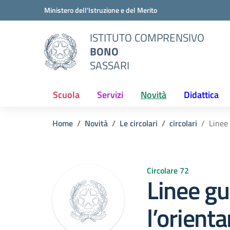
Vai ai contenuti
Vai al menu di navigazione
Vai al footer
Ministero dell'Istruzione e del Merito
ISTITUTO COMPRENSIVO
BONO
SASSARI
Scuola
Servizi
Novità
Didattica
Home
Novità
Le circolari
circolari
Linee 
Circolare 72
Linee gu
l’orient