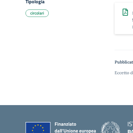
Tipologia
circolari
Pubblicat
Eccetto d
I
B