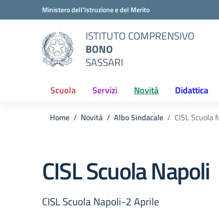
Vai ai contenuti
Vai al menu di navigazione
Vai al footer
Ministero dell'Istruzione e del Merito
ISTITUTO COMPRENSIVO
BONO
SASSARI
Scuola
Servizi
Novità
Didattica
Home
Novità
Albo Sindacale
CISL Scuola N
CISL Scuola Napoli
CISL Scuola Napoli-2 Aprile