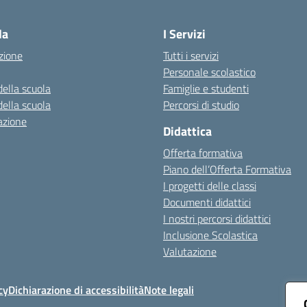
Visita la pagina iniziale della scuola
la
I Servizi
zione
Tutti i servizi
Personale scolastico
della scuola
Famiglie e studenti
della scuola
Percorsi di studio
azione
Didattica
Offerta formativa
Piano dell’Offerta Formativa
I progetti delle classi
Documenti didattici
I nostri percorsi didattici
Inclusione Scolastica
Valutazione
cy
Dichiarazione di accessibilità
Note legali