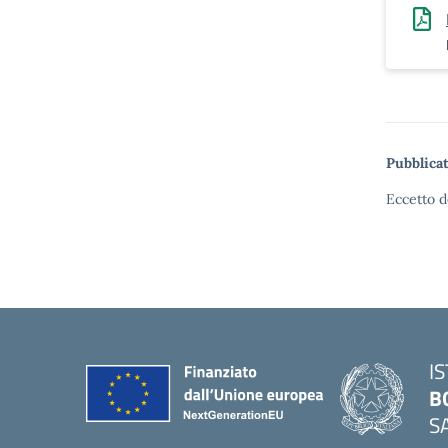
Pubblicat
Eccetto d
I
B
S