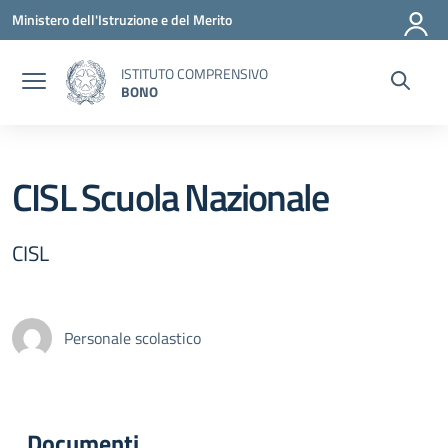
Vai ai contenuti
Vai al menu di navigazione
Vai al footer
Ministero dell'Istruzione e del Merito
ISTITUTO COMPRENSIVO
BONO
CISL Scuola Nazionale
CISL
Personale scolastico
Documenti