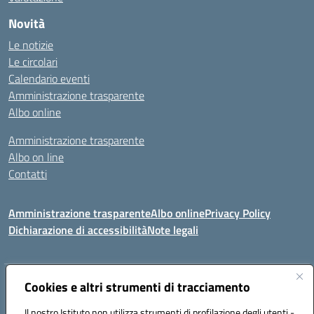
Novità
Le notizie
Le circolari
Calendario eventi
Amministrazione trasparente
Albo online
Amministrazione trasparente
Albo on line
Contatti
Amministrazione trasparente
Albo online
Privacy Policy
Dichiarazione di accessibilità
Note legali
Indirizzo:
Cookies e altri strumenti di tracciamento
Via Tirso, 07011 Bono (SS)
Centralino:
079790110
Email:
ssic820006@istruzione.it
Il nostro Istituto non utilizza strumenti di profilazione degli utenti -