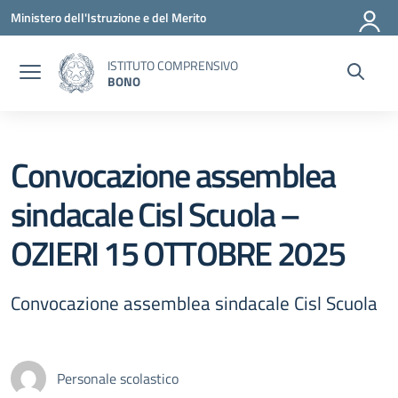
Vai ai contenuti
Vai al menu di navigazione
Vai al footer
Ministero dell'Istruzione e del Merito
ISTITUTO COMPRENSIVO
BONO
Convocazione assemblea
sindacale Cisl Scuola –
OZIERI 15 OTTOBRE 2025
Convocazione assemblea sindacale Cisl Scuola
Personale scolastico