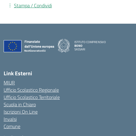
Stampa / Condividi
ISTITUTO COMPRENSIVO
BONO
SASSARI
— Visita la pagina iniziale della scuola
Link Esterni
MIUR
Ufficio Scolastico Regionale
Ufficio Scolastico Territoriale
Scuola in Chiaro
Iscrizioni On Line
Invalsi
Comune