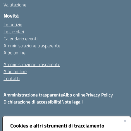
Valutazione
Novità
Le notizie
Le circolari
Calendario eventi
Amministrazione trasparente
Albo online
Amministrazione trasparente
Albo on line
Contatti
Amministrazione trasparente
Albo online
Privacy Policy
Dichiarazione di accessibilità
Note legali
Indirizzo:
Cookies e altri strumenti di tracciamento
Via Tirso, 07011 Bono (SS)
Centralino:
079790110
Email:
ssic820006@istruzione.it