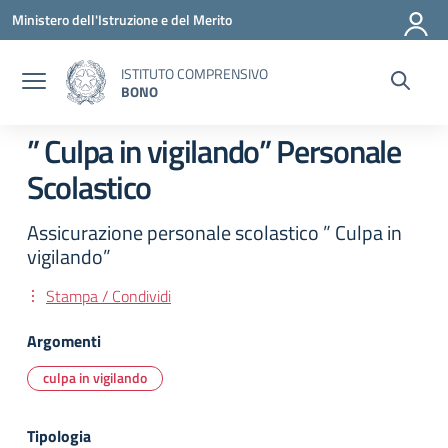
Vai ai contenuti
Vai al menu di navigazione
Vai al footer
Ministero dell'Istruzione e del Merito
ISTITUTO COMPRENSIVO
BONO
” Culpa in vigilando” Personale
Scolastico
Assicurazione personale scolastico ” Culpa in
vigilando”
Stampa / Condividi
Argomenti
culpa in vigilando
Tipologia