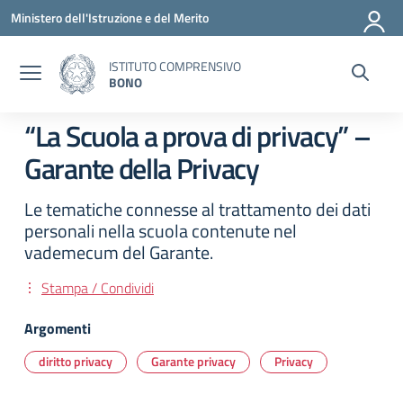
Vai ai contenuti
Vai al menu di navigazione
Vai al footer
Ministero dell'Istruzione e del Merito
ISTITUTO COMPRENSIVO
BONO
“La Scuola a prova di privacy” –
Garante della Privacy
Le tematiche connesse al trattamento dei dati
personali nella scuola contenute nel
vademecum del Garante.
Stampa / Condividi
Argomenti
diritto privacy
Garante privacy
Privacy