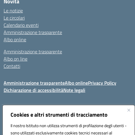
Novità
Le notizie
Le circolari
Calendario eventi
Amministrazione trasparente
Albo online
Amministrazione trasparente
Albo on line
Contatti
Amministrazione trasparente
Albo online
Privacy Policy
Dichiarazione di accessibilità
Note legali
Cookies e altri strumenti di tracciamento
Indirizzo:
Via Tirso, 07011 Bono (SS)
Centralino:
079790110
Email:
ssic820006@istruzione.it
Il nostro Istituto non utilizza strumenti di profilazione degli utenti -
Posta elettronica certificata (PEC):
ssic820006@pec.istruzione.it
sono utilizzati esclusivamente cookies tecnici necessari al