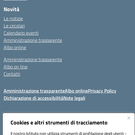
Novità
Le notizie
Le circolari
Calendario eventi
Amministrazione trasparente
Albo online
Amministrazione trasparente
Albo on line
Contatti
Amministrazione trasparente
Albo online
Privacy Policy
Dichiarazione di accessibilità
Note legali
Indirizzo:
Cookies e altri strumenti di tracciamento
Via Tirso, 07011 Bono (SS)
Centralino:
079790110
Email:
ssic820006@istruzione.it
Il nostro Istituto non utilizza strumenti di profilazione degli utenti -
Posta elettronica certificata (PEC):
ssic820006@pec.istruzione.it