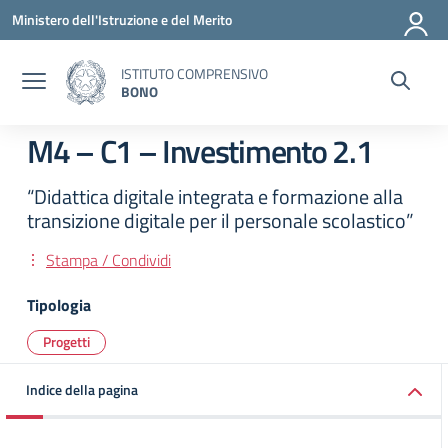
Vai ai contenuti
Vai al menu di navigazione
Vai al footer
Ministero dell'Istruzione e del Merito
ISTITUTO COMPRENSIVO
BONO
M4 – C1 – Investimento 2.1
“Didattica digitale integrata e formazione alla
transizione digitale per il personale scolastico”
Stampa / Condividi
Tipologia
Progetti
Indice della pagina