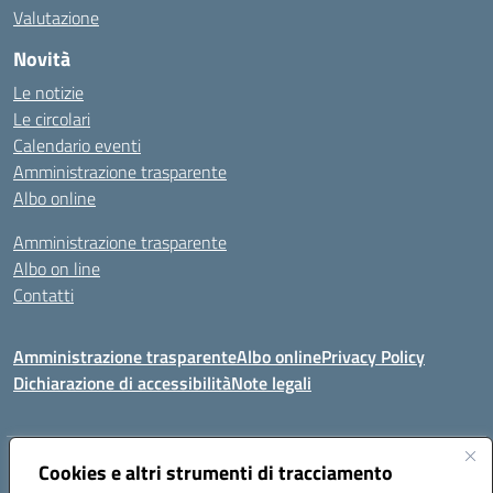
Valutazione
Novità
Le notizie
Le circolari
Calendario eventi
Amministrazione trasparente
Albo online
Amministrazione trasparente
Albo on line
Contatti
Amministrazione trasparente
Albo online
Privacy Policy
Dichiarazione di accessibilità
Note legali
Indirizzo:
Via Tirso, 07011 Bono (SS)
Cookies e altri strumenti di tracciamento
Centralino:
079790110
Email:
ssic820006@istruzione.it