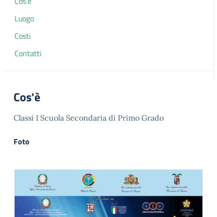
Cos'è
Luogo
Costi
Contatti
Cos'è
Classi I Scuola Secondaria di Primo Grado
Foto