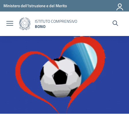
Vai ai contenuti
Vai al menu di navigazione
Vai al footer
Ministero dell'Istruzione e del Merito
ISTITUTO COMPRENSIVO
BONO