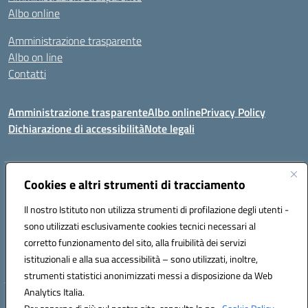
Albo online
Amministrazione trasparente
Albo on line
Contatti
Amministrazione trasparente
Albo online
Privacy Policy
Dichiarazione di accessibilità
Note legali
Indirizzo:
Via Tirso, 07011 Bono (SS)
Cookies e altri strumenti di tracciamento
Centralino:
079790110
Email:
ssic820006@istruzione.it
Il nostro Istituto non utilizza strumenti di profilazione degli utenti -
Posta elettronica certificata (PEC):
ssic820006@pec.istruzione.it
sono utilizzati esclusivamente cookies tecnici necessari al
Codice fiscale: 81000530907
corretto funzionamento del sito, alla fruibilità dei servizi
Codice meccanografico:
SSIC820006
istituzionali e alla sua accessibilità – sono utilizzati, inoltre,
strumenti statistici anonimizzati messi a disposizione da Web
Analytics Italia.
Hosting & Powered by 3D Solution S.r.l.