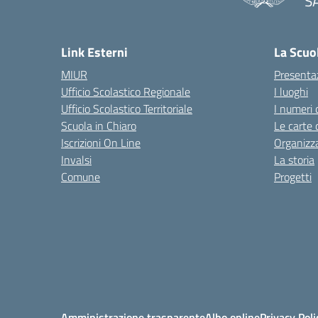
S
— 
Link Esterni
La Scuo
MIUR
Presenta
Ufficio Scolastico Regionale
I luoghi
Ufficio Scolastico Territoriale
I numeri 
Scuola in Chiaro
Le carte 
Iscrizioni On Line
Organizz
Invalsi
La storia
Comune
Progetti
Amministrazione trasparente
Albo online
Privacy Poli