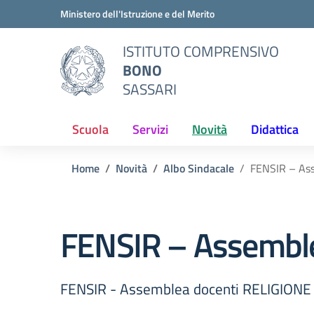
Vai ai contenuti
Vai al menu di navigazione
Vai al footer
Ministero dell'Istruzione e del Merito
ISTITUTO COMPRENSIVO
BONO
SASSARI
Scuola
Servizi
Novità
Didattica
Home
Novità
Albo Sindacale
FENSIR – As
FENSIR – Assemble
FENSIR - Assemblea docenti RELIGIONE