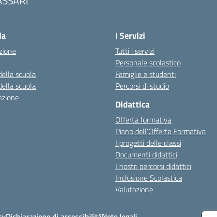
ASSARI
Visita la pagina iniziale della scuola
la
I Servizi
zione
Tutti i servizi
Personale scolastico
della scuola
Famiglie e studenti
della scuola
Percorsi di studio
azione
Didattica
Offerta formativa
Piano dell’Offerta Formativa
I progetti delle classi
Documenti didattici
I nostri percorsi didattici
Inclusione Scolastica
Valutazione
cy
Dichiarazione di accessibilità
Note legali