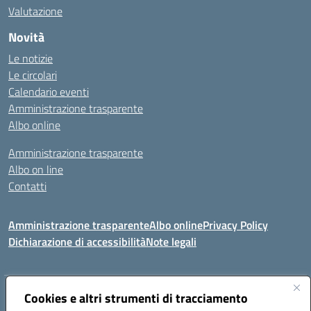
Valutazione
Novità
Le notizie
Le circolari
Calendario eventi
Amministrazione trasparente
Albo online
Amministrazione trasparente
Albo on line
Contatti
Amministrazione trasparente
Albo online
Privacy Policy
Dichiarazione di accessibilità
Note legali
Indirizzo:
Cookies e altri strumenti di tracciamento
Via Tirso, 07011 Bono (SS)
Centralino:
079790110
Email:
ssic820006@istruzione.it