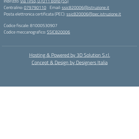
Indirizzo:
Via Tirso, 07011 Bono (SS)
Centralino:
079790110
Email:
ssic820006@istruzione.it
Posta elettronica certificata (PEC):
ssic820006@pec.istruzione.it
Codice fiscale: 81000530907
Codice meccanografico:
SSIC820006
Hosting & Powered by 3D Solution S.r.l.
Concept & Design by Designers Italia