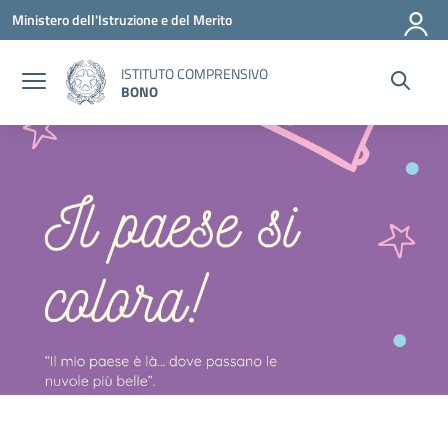
Vai ai contenuti
Vai al menu di navigazione
Vai al footer
Ministero dell'Istruzione e del Merito
ISTITUTO COMPRENSIVO
BONO