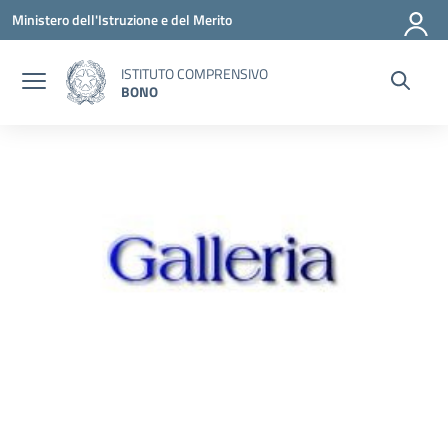
Vai ai contenuti
Vai al menu di navigazione
Vai al footer
Ministero dell'Istruzione e del Merito
ISTITUTO COMPRENSIVO
BONO