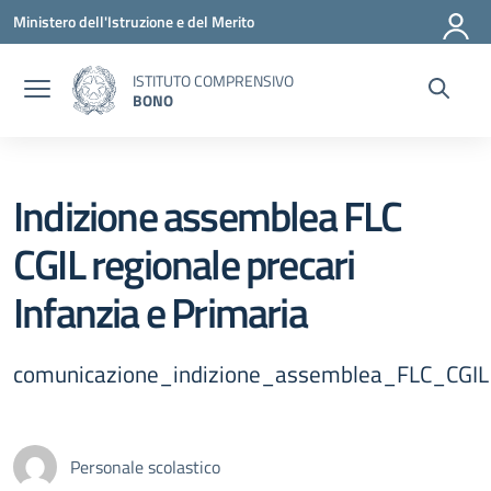
Vai ai contenuti
Vai al menu di navigazione
Vai al footer
Ministero dell'Istruzione e del Merito
ISTITUTO COMPRENSIVO
BONO
Indizione assemblea FLC
CGIL regionale precari
Infanzia e Primaria
comunicazione_indizione_assemblea_FLC_CGIL_
Personale scolastico