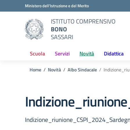
Vai ai contenuti
Vai al menu di navigazione
Vai al footer
Ministero dell'Istruzione e del Merito
ISTITUTO COMPRENSIVO
BONO
SASSARI
Scuola
Servizi
Novità
Didattica
Home
Novità
Albo Sindacale
Indizione_r
Indizione_riunio
Indizione_riunione_CSPI_2024_Sarde