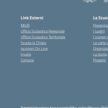
S
— 
Link Esterni
La Scuo
MIUR
Presenta
Ufficio Scolastico Regionale
I luoghi
Ufficio Scolastico Territoriale
I numeri 
Scuola in Chiaro
Le carte 
Iscrizioni On Line
Organizz
Invalsi
La storia
Comune
Progetti
Amministrazione trasparente
Albo online
Privacy Poli