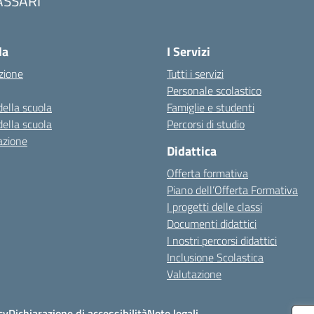
ASSARI
Visita la pagina iniziale della scuola
la
I Servizi
zione
Tutti i servizi
Personale scolastico
della scuola
Famiglie e studenti
della scuola
Percorsi di studio
azione
Didattica
Offerta formativa
Piano dell’Offerta Formativa
I progetti delle classi
Documenti didattici
I nostri percorsi didattici
Inclusione Scolastica
Valutazione
cy
Dichiarazione di accessibilità
Note legali