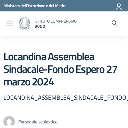
Vai ai contenuti
Vai al menu di navigazione
Vai al footer
Ministero dell'Istruzione e del Merito
ISTITUTO COMPRENSIVO
BONO
Locandina Assemblea
Sindacale-Fondo Espero 27
marzo 2024
LOCANDINA_ASSEMBLEA_SINDACALE_FONDO
Personale scolastico