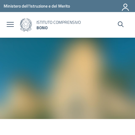
Vai ai contenuti
Vai al menu di navigazione
Vai al footer
Ministero dell'Istruzione e del Merito
ISTITUTO COMPRENSIVO
BONO