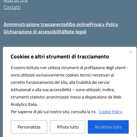
Contatti
Amministrazione trasparente
Albo online
Privacy Policy
Dichiarazione di accessibilità
Note legali
Indirizzo:
Cookies e altri strumenti di tracciamento
Via Tirso, 07011 Bono (SS)
Centralino:
079790110
Email:
ssic820006@istruzione.it
Il nostro Istituto non utilizza strumenti di profilazione degli utenti -
Posta elettronica certificata (PEC):
ssic820006@pec.istruzione.it
sono utilizzati esclusivamente cookies tecnici necessari al
Codice fiscale: 81000530907
corretto funzionamento del sito, alla fruibilità dei servizi
Codice meccanografico:
SSIC820006
istituzionali e alla sua accessibilità – sono utilizzati, inoltre,
strumenti statistici anonimizzati messi a disposizione da Web
Analytics Italia.
Hosting & Powered by 3D Solution S.r.l.
Per saperne di più sul nostro sito, consulta la ns.
Cookie Policy.
Concept & Design by Designers Italia
Personalizza
Rifiuta tutto
Accettare tutto