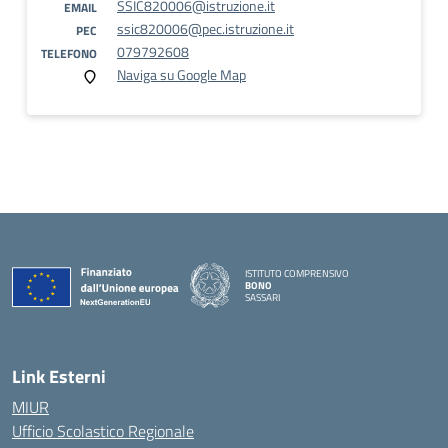
SSIC820006@istruzione.it
EMAIL
ssic820006@pec.istruzione.it
PEC
079792608
TELEFONO
Naviga su Google Map
ISTITUTO COMPRENSIVO
BONO
SASSARI
— Visita la pagina iniziale della scuola
Link Esterni
MIUR
Ufficio Scolastico Regionale