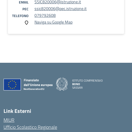
SSIC820006@istruzione.it
EMAIL
ssic820006@pec.istruzione.it
PEC
079792608
TELEFONO
Naviga su Google Map
ISTITUTO COMPRENSIVO
BONO
SASSARI
— Visita la pagina iniziale della scuola
Link Esterni
MIUR
Ufficio Scolastico Regionale