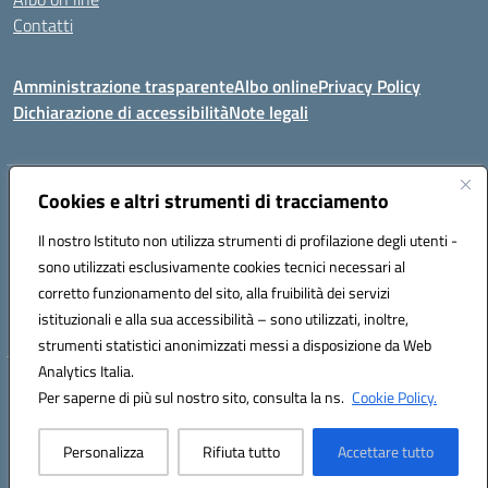
Contatti
Amministrazione trasparente
Albo online
Privacy Policy
Dichiarazione di accessibilità
Note legali
Indirizzo:
Cookies e altri strumenti di tracciamento
Via Tirso, 07011 Bono (SS)
Centralino:
079790110
Email:
ssic820006@istruzione.it
Il nostro Istituto non utilizza strumenti di profilazione degli utenti -
Posta elettronica certificata (PEC):
ssic820006@pec.istruzione.it
sono utilizzati esclusivamente cookies tecnici necessari al
Codice fiscale: 81000530907
corretto funzionamento del sito, alla fruibilità dei servizi
Codice meccanografico:
SSIC820006
istituzionali e alla sua accessibilità – sono utilizzati, inoltre,
strumenti statistici anonimizzati messi a disposizione da Web
Analytics Italia.
Hosting & Powered by 3D Solution S.r.l.
Per saperne di più sul nostro sito, consulta la ns.
Cookie Policy.
Concept & Design by Designers Italia
Personalizza
Rifiuta tutto
Accettare tutto