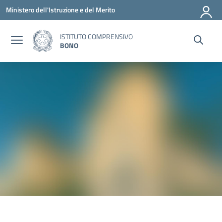
Vai ai contenuti
Vai al menu di navigazione
Vai al footer
Ministero dell'Istruzione e del Merito
ISTITUTO COMPRENSIVO
BONO