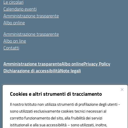
Le circolari
Calendario eventi
Amministrazione trasparente
Albo online
Amministrazione trasparente
Albo on line
Contatti
Amministrazione trasparente
Albo online
Privacy Policy
Dichiarazione di accessibilità
Note legali
Cookies e altri strumenti di tracciamento
Indirizzo:
Via Tirso, 07011 Bono (SS)
Centralino:
079790110
Email:
ssic820006@istruzione.it
Il nostro Istituto non utilizza strumenti di profilazione degli utenti -
Posta elettronica certificata (PEC):
ssic820006@pec.istruzione.it
sono utilizzati esclusivamente cookies tecnici necessari al
Codice fiscale: 81000530907
corretto funzionamento del sito, alla fruibilità dei servizi
Codice meccanografico:
SSIC820006
istituzionali e alla sua accessibilità – sono utilizzati, inoltre,