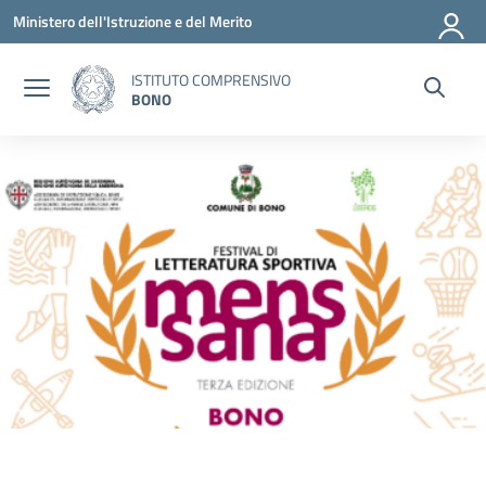
Vai ai contenuti
Vai al menu di navigazione
Vai al footer
Ministero dell'Istruzione e del Merito
ISTITUTO COMPRENSIVO
BONO