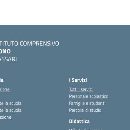
STITUTO COMPRENSIVO
ONO
ASSARI
Visita la pagina iniziale della scuola
la
I Servizi
zione
Tutti i servizi
Personale scolastico
della scuola
Famiglie e studenti
della scuola
Percorsi di studio
azione
Didattica