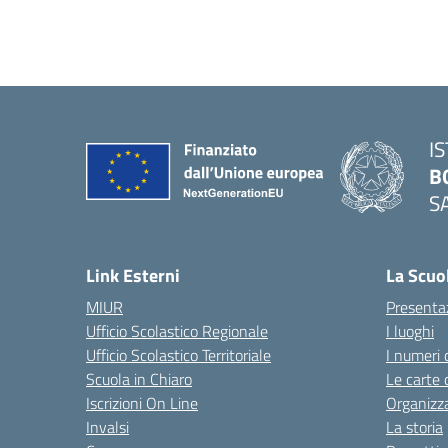
I
B
S
— 
Link Esterni
La Scuo
MIUR
Presenta
Ufficio Scolastico Regionale
I luoghi
Ufficio Scolastico Territoriale
I numeri 
Scuola in Chiaro
Le carte 
Iscrizioni On Line
Organizz
Invalsi
La storia