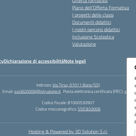
Offerta formativa
Piano dell’Offerta Formativa
I progetti delle classi
Documenti didattici
I nostri percorsi didattici
Inclusione Scolastica
Valutazione
cy
Dichiarazione di accessibilità
Note legali
Indirizzo:
Via Tirso, 07011 Bono (SS)
Email:
ssic820006@istruzione.it
Posta elettronica certificata (PEC):
ssic82
Codice fiscale: 81000530907
Codice meccanografico:
SSIC820006
Hosting & Powered by 3D Solution S.r.l.