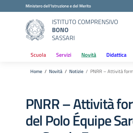
Vai ai contenuti
Vai al menu di navigazione
Vai al footer
Ministero dell'Istruzione e del Merito
ISTITUTO COMPRENSIVO
BONO
SASSARI
Scuola
Servizi
Novità
Didattica
Home
Novità
Notizie
PNRR – Attività form
PNRR – Attività fo
del Polo Équipe Sa