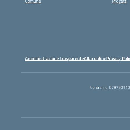
Comune
Progetti
Amministrazione trasparente
Albo online
Privacy Poli
Centralino:
079790110