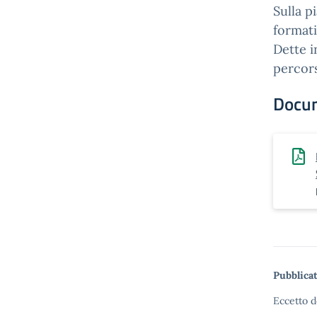
Sulla p
formati
Dette i
percors
Docu
Pubblicat
Eccetto d