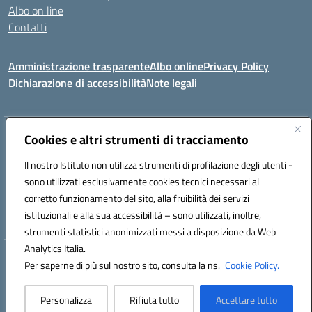
Albo on line
Contatti
Amministrazione trasparente
Albo online
Privacy Policy
Dichiarazione di accessibilità
Note legali
Indirizzo:
Cookies e altri strumenti di tracciamento
Via Tirso, 07011 Bono (SS)
Centralino:
079790110
Email:
ssic820006@istruzione.it
Il nostro Istituto non utilizza strumenti di profilazione degli utenti -
Posta elettronica certificata (PEC):
ssic820006@pec.istruzione.it
sono utilizzati esclusivamente cookies tecnici necessari al
Codice fiscale: 81000530907
corretto funzionamento del sito, alla fruibilità dei servizi
Codice meccanografico:
SSIC820006
istituzionali e alla sua accessibilità – sono utilizzati, inoltre,
strumenti statistici anonimizzati messi a disposizione da Web
Analytics Italia.
Hosting & Powered by 3D Solution S.r.l.
Per saperne di più sul nostro sito, consulta la ns.
Cookie Policy.
Concept & Design by Designers Italia
Personalizza
Rifiuta tutto
Accettare tutto