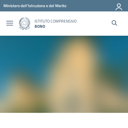
Vai ai contenuti
Vai al menu di navigazione
Vai al footer
Ministero dell'Istruzione e del Merito
ISTITUTO COMPRENSIVO
BONO