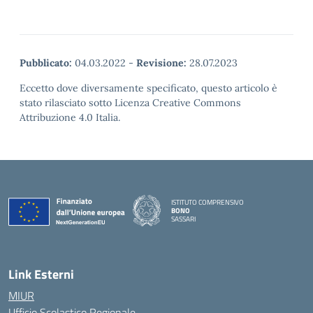
Pubblicato:
04.03.2022
-
Revisione:
28.07.2023
Eccetto dove diversamente specificato, questo articolo è
stato rilasciato sotto Licenza Creative Commons
Attribuzione 4.0 Italia.
ISTITUTO COMPRENSIVO
BONO
SASSARI
— Visita la pagina iniziale della scuola
Link Esterni
MIUR
Ufficio Scolastico Regionale