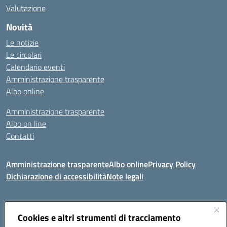
Valutazione
Novità
Le notizie
Le circolari
Calendario eventi
Amministrazione trasparente
Albo online
Amministrazione trasparente
Albo on line
Contatti
Amministrazione trasparente
Albo online
Privacy Policy
Dichiarazione di accessibilità
Note legali
Indirizzo:
Cookies e altri strumenti di tracciamento
Via Tirso, 07011 Bono (SS)
Centralino:
079790110
Email:
ssic820006@istruzione.it