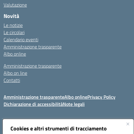
Valutazione
Novità
Le notizie
Le circolari
Calendario eventi
Amministrazione trasparente
Albo online
Amministrazione trasparente
Albo on line
Contatti
Amministrazione trasparente
Albo online
Privacy Policy
Dichiarazione di accessibilità
Note legali
Indirizzo:
Cookies e altri strumenti di tracciamento
Via Tirso, 07011 Bono (SS)
Centralino:
079790110
Email:
ssic820006@istruzione.it