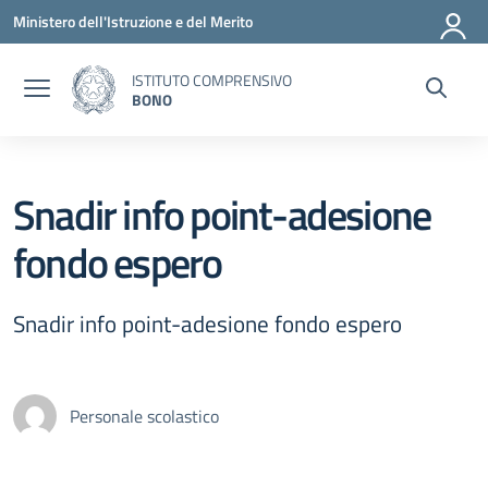
Vai ai contenuti
Vai al menu di navigazione
Vai al footer
Ministero dell'Istruzione e del Merito
ISTITUTO COMPRENSIVO
BONO
Snadir info point-adesione
fondo espero
Snadir info point-adesione fondo espero
Personale scolastico