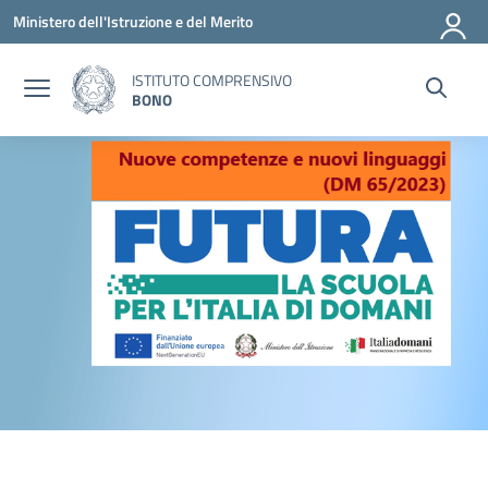
Vai ai contenuti
Vai al menu di navigazione
Vai al footer
Ministero dell'Istruzione e del Merito
ISTITUTO COMPRENSIVO
BONO