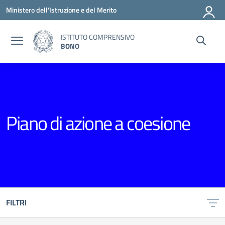
Vai ai contenuti
Vai al menu di navigazione
Vai al footer
Ministero dell'Istruzione e del Merito
ISTITUTO COMPRENSIVO
BONO
Piano di azione a coesione
FILTRI