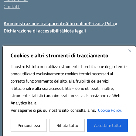
Contatti
Amministrazione trasparente
Albo online
Privacy Policy
Dichiarazione di accessibilità
Note legali
Indirizzo:
Cookies e altri strumenti di tracciamento
Via Tirso, 07011 Bono (SS)
Centralino:
079790110
Email:
ssic820006@istruzione.it
Il nostro Istituto non utilizza strumenti di profilazione degli utenti -
Posta elettronica certificata (PEC):
ssic820006@pec.istruzione.it
sono utilizzati esclusivamente cookies tecnici necessari al
Codice fiscale: 81000530907
corretto funzionamento del sito, alla fruibilità dei servizi
Codice meccanografico:
SSIC820006
istituzionali e alla sua accessibilità – sono utilizzati, inoltre,
strumenti statistici anonimizzati messi a disposizione da Web
Analytics Italia.
Hosting & Powered by 3D Solution S.r.l.
Per saperne di più sul nostro sito, consulta la ns.
Cookie Policy.
Concept & Design by Designers Italia
Personalizza
Rifiuta tutto
Accettare tutto