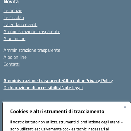
Novità
Le notizie
Le circolari
Calendario eventi
Amministrazione trasparente
Albo online
Amministrazione trasparente
Albo on line
Contatti
Amministrazione trasparente
Albo online
Privacy Policy
Dichiarazione di accessibilità
Note legali
Cookies e altri strumenti di tracciamento
Indirizzo:
Via Tirso, 07011 Bono (SS)
Centralino:
079790110
Email:
ssic820006@istruzione.it
Il nostro Istituto non utilizza strumenti di profilazione degli utenti -
Posta elettronica certificata (PEC):
ssic820006@pec.istruzione.it
sono utilizzati esclusivamente cookies tecnici necessari al