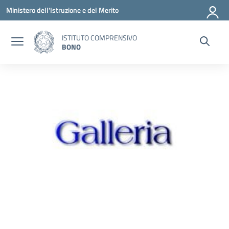
Vai ai contenuti
Vai al menu di navigazione
Vai al footer
Ministero dell'Istruzione e del Merito
ISTITUTO COMPRENSIVO
BONO