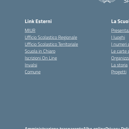
S
— 
Link Esterni
La Scuo
MIUR
Presenta
Ufficio Scolastico Regionale
I luoghi
Ufficio Scolastico Territoriale
I numeri 
Scuola in Chiaro
Le carte 
Iscrizioni On Line
Organizz
Invalsi
La storia
Comune
Progetti
Amministrazione trasparente
Albo online
Privacy Poli