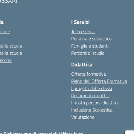
ASSARI
Visita la pagina iniziale della scuola
la
I Servizi
zione
Tutti i servizi
Personale scolastico
della scuola
Famiglie e studenti
della scuola
Percorsi di studio
azione
Didattica
Offerta formativa
Piano dell’Offerta Formativa
I progetti delle classi
Documenti didattici
I nostri percorsi didattici
Inclusione Scolastica
Valutazione
cy
Dichiarazione di accessibilità
Note legali