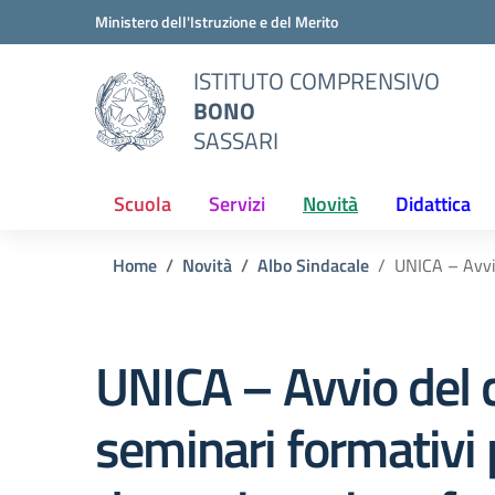
Vai ai contenuti
Vai al menu di navigazione
Vai al footer
Ministero dell'Istruzione e del Merito
ISTITUTO COMPRENSIVO
BONO
SASSARI
Scuola
Servizi
Novità
Didattica
Home
Novità
Albo Sindacale
UNICA – Avvio
UNICA – Avvio del c
seminari formativi 