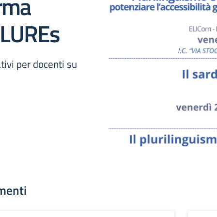
orma
PLUREs
tivi per docenti su
menti