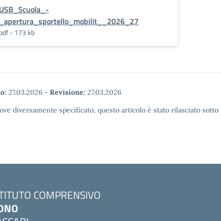
USB_Scuola_-
_apertura_sportello_mobilit__2026_27
pdf - 173 kb
o:
27.03.2026
-
Revisione:
27.03.2026
ove diversamente specificato, questo articolo è stato rilasciato sott
STITUTO COMPRENSIVO
ONO