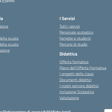
ASSARI
Visita la pagina iniziale della scuola
la
I Servizi
zione
Tutti i servizi
Personale scolastico
della scuola
Famiglie e studenti
della scuola
Percorsi di studio
azione
Didattica
Offerta formativa
Piano dell’Offerta Formativa
I progetti delle classi
Documenti didattici
I nostri percorsi didattici
Inclusione Scolastica
Valutazione
cy
Dichiarazione di accessibilità
Note legali