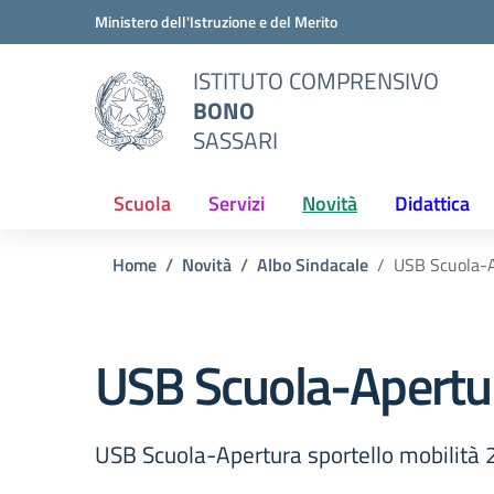
Vai ai contenuti
Vai al menu di navigazione
Vai al footer
Ministero dell'Istruzione e del Merito
ISTITUTO COMPRENSIVO
BONO
SASSARI
Scuola
Servizi
Novità
Didattica
Home
Novità
Albo Sindacale
USB Scuola-A
USB Scuola-Apertur
USB Scuola-Apertura sportello mobilità