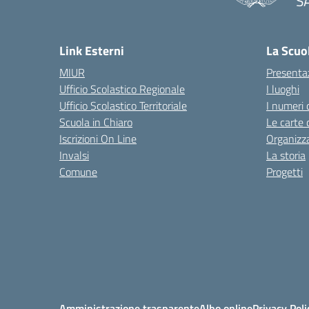
S
— 
Link Esterni
La Scuo
MIUR
Presenta
Ufficio Scolastico Regionale
I luoghi
Ufficio Scolastico Territoriale
I numeri 
Scuola in Chiaro
Le carte 
Iscrizioni On Line
Organizz
Invalsi
La storia
Comune
Progetti
Amministrazione trasparente
Albo online
Privacy Poli