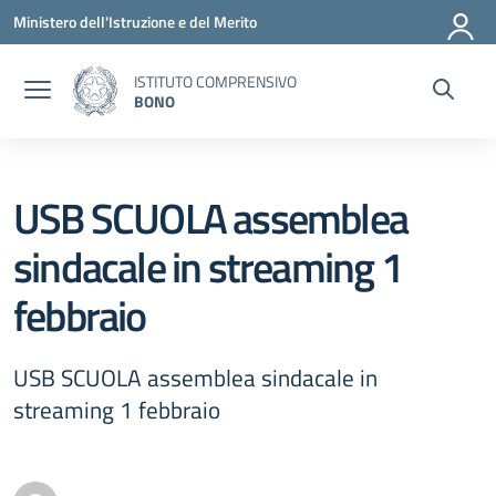
Vai ai contenuti
Vai al menu di navigazione
Vai al footer
Ministero dell'Istruzione e del Merito
ISTITUTO COMPRENSIVO
BONO
USB SCUOLA assemblea
sindacale in streaming 1
febbraio
USB SCUOLA assemblea sindacale in
streaming 1 febbraio