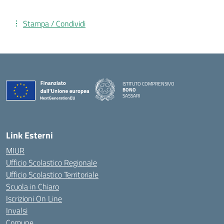
Stampa / Condividi
ISTITUTO COMPRENSIVO
BONO
SASSARI
— Visita la pagina iniziale della scuola
Link Esterni
MIUR
Ufficio Scolastico Regionale
Ufficio Scolastico Territoriale
Scuola in Chiaro
Iscrizioni On Line
Invalsi
Comune