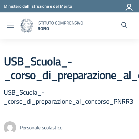
Vai ai contenuti
Vai al menu di navigazione
Vai al footer
Ministero dell'Istruzione e del Merito
ISTITUTO COMPRENSIVO
BONO
USB_Scuola_-
_corso_di_preparazione_al
USB_Scuola_-
_corso_di_preparazione_al_concorso_PNRR3
Personale scolastico