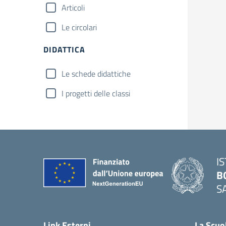
Articoli
Le circolari
DIDATTICA
Le schede didattiche
I progetti delle classi
I
B
S
— 
Link Esterni
La Scuo