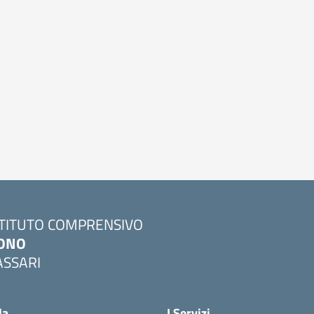
STITUTO COMPRENSIVO
ONO
ASSARI
Visita la pagina iniziale della scuola
la
I Servizi