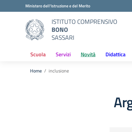
Vai ai contenuti
Vai al menu di navigazione
Vai al footer
Ministero dell'Istruzione e del Merito
ISTITUTO COMPRENSIVO
BONO
SASSARI
Scuola
Servizi
Novità
Didattica
Home
inclusione
Arg