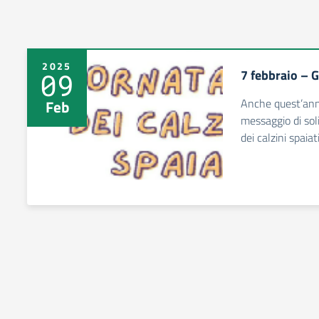
2025
7 febbraio – G
09
Anche quest’ann
Feb
messaggio di soli
dei calzini spaiat