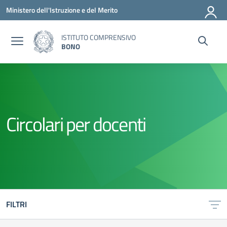
Vai ai contenuti
Vai al menu di navigazione
Vai al footer
Ministero dell'Istruzione e del Merito
ISTITUTO COMPRENSIVO
BONO
Circolari per docenti
FILTRI