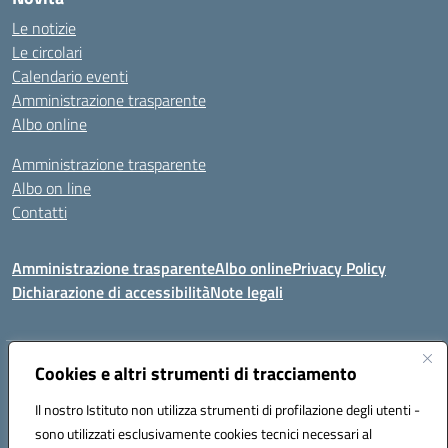
Le notizie
Le circolari
Calendario eventi
Amministrazione trasparente
Albo online
Amministrazione trasparente
Albo on line
Contatti
Amministrazione trasparente
Albo online
Privacy Policy
Dichiarazione di accessibilità
Note legali
Indirizzo:
Cookies e altri strumenti di tracciamento
Via Tirso, 07011 Bono (SS)
Centralino:
079790110
Email:
ssic820006@istruzione.it
Il nostro Istituto non utilizza strumenti di profilazione degli utenti -
Posta elettronica certificata (PEC):
ssic820006@pec.istruzione.it
sono utilizzati esclusivamente cookies tecnici necessari al