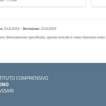
o:
23.11.2023
-
Revisione:
23.11.2023
ove diversamente specificato, questo articolo è stato rilasciato sott
STITUTO COMPRENSIVO
ONO
ASSARI
Visita la pagina iniziale della scuola