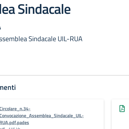
ea Sindacale
A
ssemblea Sindacale UIL-RUA
menti
Circolare_n.34-
Convocazione_Assemblea_Sindacale_UIL-
RUA.pdf.pades
pdf - 115 kb