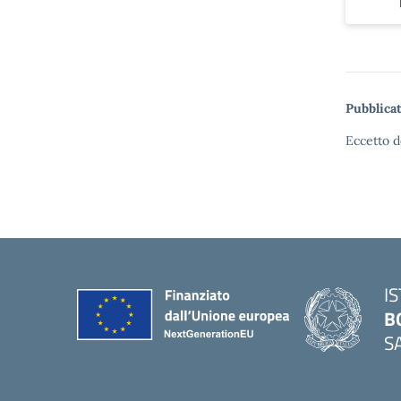
Pubblicat
Eccetto d
I
B
S
— 