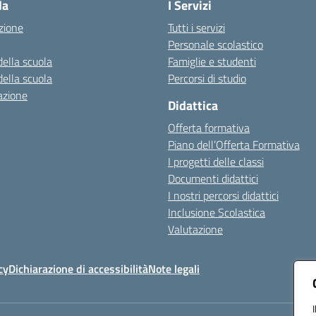
la
I Servizi
zione
Tutti i servizi
Personale scolastico
della scuola
Famiglie e studenti
della scuola
Percorsi di studio
azione
Didattica
Offerta formativa
Piano dell’Offerta Formativa
I progetti delle classi
Documenti didattici
I nostri percorsi didattici
Inclusione Scolastica
Valutazione
cy
Dichiarazione di accessibilità
Note legali