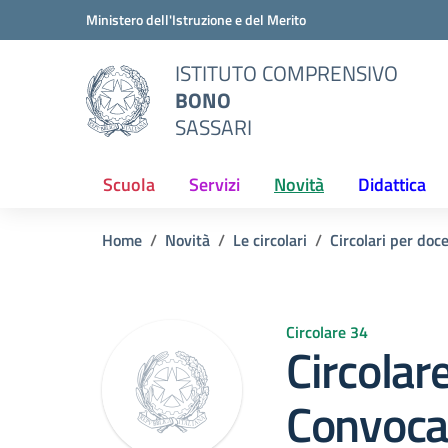
Vai ai contenuti
Vai al menu di navigazione
Vai al footer
Ministero dell'Istruzione e del Merito
ISTITUTO COMPRENSIVO
BONO
SASSARI
Scuola
Servizi
Novità
Didattica
Home
Novità
Le circolari
Circolari per doc
Circolare 34
Circolar
Convoca