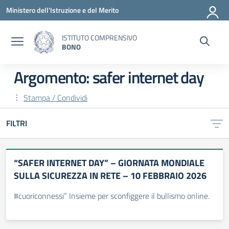
Vai ai contenuti
Vai al menu di navigazione
Vai al footer
Ministero dell'Istruzione e del Merito
ISTITUTO COMPRENSIVO
BONO
Argomento: safer internet day
Stampa / Condividi
FILTRI
“SAFER INTERNET DAY” – GIORNATA MONDIALE
SULLA SICUREZZA IN RETE – 10 FEBBRAIO 2026
#cuoriconnessi” Insieme per sconfiggere il bullismo online.