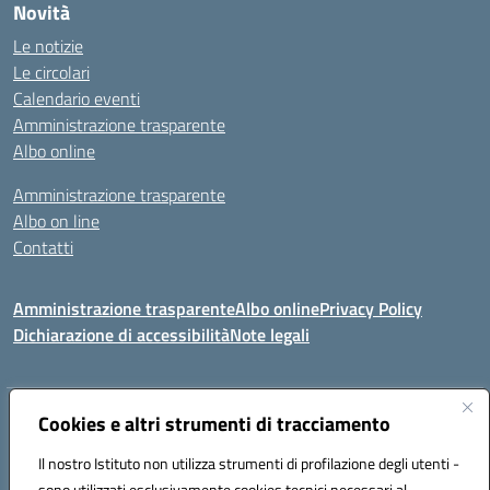
Novità
Le notizie
Le circolari
Calendario eventi
Amministrazione trasparente
Albo online
Amministrazione trasparente
Albo on line
Contatti
Amministrazione trasparente
Albo online
Privacy Policy
Dichiarazione di accessibilità
Note legali
Indirizzo:
Cookies e altri strumenti di tracciamento
Via Tirso, 07011 Bono (SS)
Centralino:
079790110
Email:
ssic820006@istruzione.it
Il nostro Istituto non utilizza strumenti di profilazione degli utenti -
Posta elettronica certificata (PEC):
ssic820006@pec.istruzione.it
sono utilizzati esclusivamente cookies tecnici necessari al