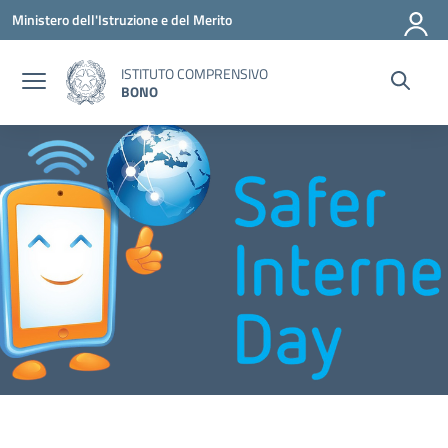
Vai ai contenuti
Vai al menu di navigazione
Vai al footer
Ministero dell'Istruzione e del Merito
ISTITUTO COMPRENSIVO
BONO