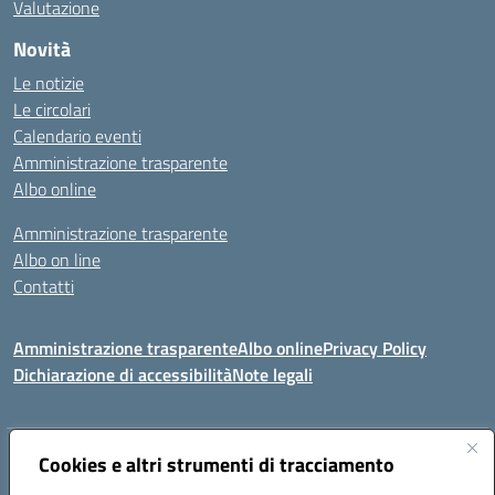
Valutazione
Novità
Le notizie
Le circolari
Calendario eventi
Amministrazione trasparente
Albo online
Amministrazione trasparente
Albo on line
Contatti
Amministrazione trasparente
Albo online
Privacy Policy
Dichiarazione di accessibilità
Note legali
Indirizzo:
Cookies e altri strumenti di tracciamento
Via Tirso, 07011 Bono (SS)
Centralino:
079790110
Email:
ssic820006@istruzione.it