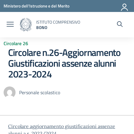
Vai ai contenuti
Vai al menu di navigazione
Vai al footer
Ministero dell'Istruzione e del Merito
ISTITUTO COMPRENSIVO
BONO
Circolare 26
Circolare n.26-Aggiornamento
Giustificazioni assenze alunni
2023-2024
Personale scolastico
Circolare aggiornamento giustificazioni assenze
alunni a.s. 2023/2024