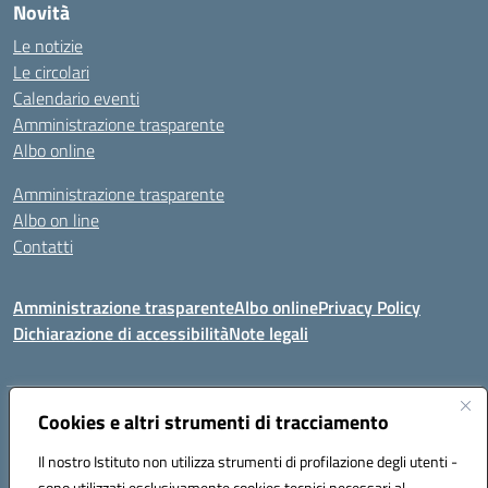
Novità
Le notizie
Le circolari
Calendario eventi
Amministrazione trasparente
Albo online
Amministrazione trasparente
Albo on line
Contatti
Amministrazione trasparente
Albo online
Privacy Policy
Dichiarazione di accessibilità
Note legali
Indirizzo:
Cookies e altri strumenti di tracciamento
Via Tirso, 07011 Bono (SS)
Centralino:
079790110
Email:
ssic820006@istruzione.it
Il nostro Istituto non utilizza strumenti di profilazione degli utenti -
Posta elettronica certificata (PEC):
ssic820006@pec.istruzione.it
sono utilizzati esclusivamente cookies tecnici necessari al