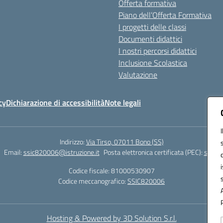
Offerta formativa
Piano dell’Offerta Formativa
I progetti delle classi
Documenti didattici
I nostri percorsi didattici
Inclusione Scolastica
Valutazione
cy
Dichiarazione di accessibilità
Note legali
Indirizzo:
Via Tirso, 07011 Bono (SS)
Email:
ssic820006@istruzione.it
Posta elettronica certificata (PEC):
ssic82
Codice fiscale: 81000530907
Codice meccanografico:
SSIC820006
Hosting & Powered by 3D Solution S.r.l.