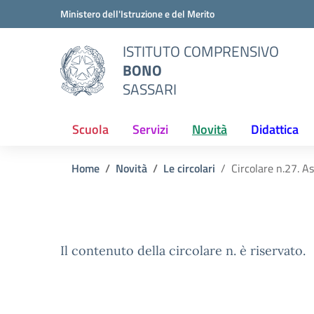
Vai ai contenuti
Vai al menu di navigazione
Vai al footer
Ministero dell'Istruzione e del Merito
ISTITUTO COMPRENSIVO
BONO
SASSARI
Scuola
Servizi
Novità
Didattica
Home
Novità
Le circolari
Circolare n.27. A
Il contenuto della circolare n. è riservato.