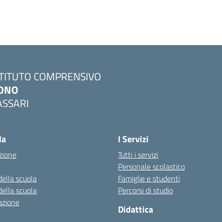
STITUTO COMPRENSIVO
ONO
ASSARI
Visita la pagina iniziale della scuola
la
I Servizi
zione
Tutti i servizi
Personale scolastico
della scuola
Famiglie e studenti
della scuola
Percorsi di studio
azione
Didattica