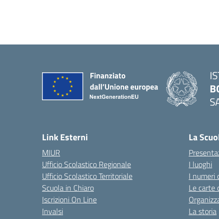
I
B
S
— 
Link Esterni
La Scuo
MIUR
Presenta
Ufficio Scolastico Regionale
I luoghi
Ufficio Scolastico Territoriale
I numeri 
Scuola in Chiaro
Le carte 
Iscrizioni On Line
Organizz
Invalsi
La storia