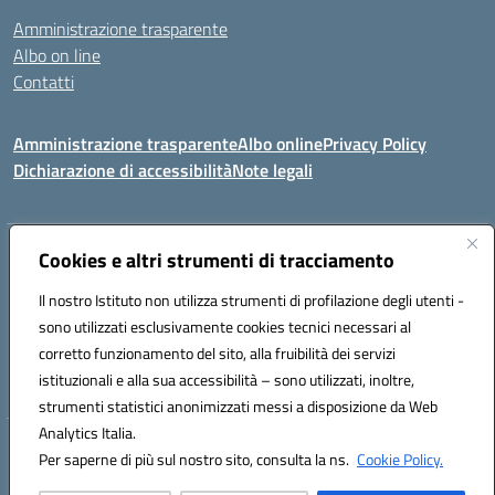
Amministrazione trasparente
Albo on line
Contatti
Amministrazione trasparente
Albo online
Privacy Policy
Dichiarazione di accessibilità
Note legali
Indirizzo:
Via Tirso, 07011 Bono (SS)
Cookies e altri strumenti di tracciamento
Centralino:
079790110
Email:
ssic820006@istruzione.it
Il nostro Istituto non utilizza strumenti di profilazione degli utenti -
Posta elettronica certificata (PEC):
ssic820006@pec.istruzione.it
sono utilizzati esclusivamente cookies tecnici necessari al
Codice fiscale: 81000530907
corretto funzionamento del sito, alla fruibilità dei servizi
Codice meccanografico:
SSIC820006
istituzionali e alla sua accessibilità – sono utilizzati, inoltre,
strumenti statistici anonimizzati messi a disposizione da Web
Analytics Italia.
Hosting & Powered by 3D Solution S.r.l.
Per saperne di più sul nostro sito, consulta la ns.
Cookie Policy.
Concept & Design by Designers Italia