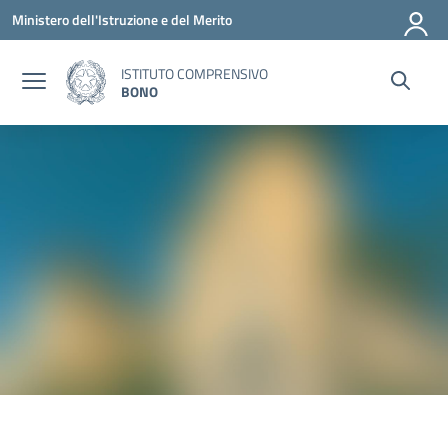
Vai ai contenuti
Vai al menu di navigazione
Vai al footer
Ministero dell'Istruzione e del Merito
ISTITUTO COMPRENSIVO
BONO