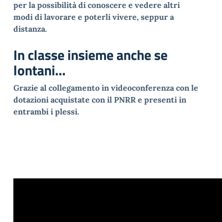
per la
possibilità
di
conoscere
e
vedere
altri
modi
di
lavorare
e
poterli
vivere,
seppur
a
distanza
.
In classe insieme anche se
lontani…
Grazie al c
ollegamento
in
videoconferenza
con
le
dotazioni
acquistate
con il PNRR e
presenti
in
entrambi
i
plessi.