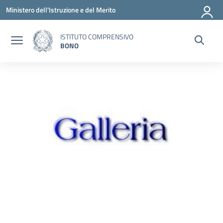
Vai ai contenuti
Vai al menu di navigazione
Vai al footer
Ministero dell'Istruzione e del Merito
ISTITUTO COMPRENSIVO
BONO