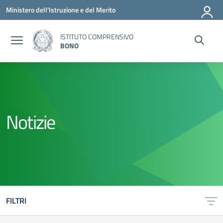
Vai ai contenuti
Vai al menu di navigazione
Vai al footer
Ministero dell'Istruzione e del Merito
ISTITUTO COMPRENSIVO
BONO
Notizie
FILTRI