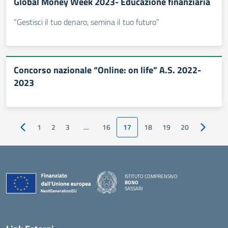
Global Money Week 2023- Educazione finanziaria
“Gestisci il tuo denaro, semina il tuo futuro”
Concorso nazionale “Online: on life” A.S. 2022-
2023
1
2
3
…
16
17
18
19
20
Pagina precedente
Pagina s
ISTITUTO COMPRENSIVO
BONO
SASSARI
— Visita la pagina iniziale della scuola