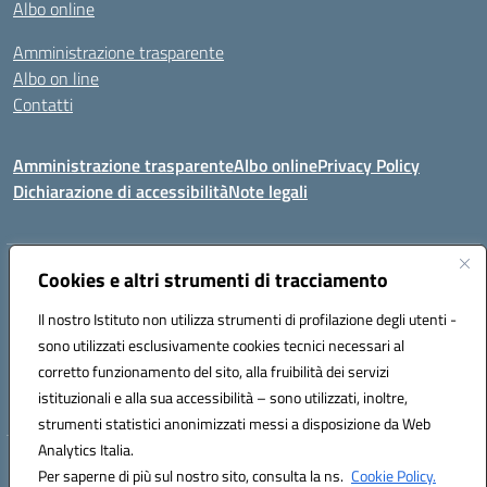
Albo online
Amministrazione trasparente
Albo on line
Contatti
Amministrazione trasparente
Albo online
Privacy Policy
Dichiarazione di accessibilità
Note legali
Indirizzo:
Cookies e altri strumenti di tracciamento
Via Tirso, 07011 Bono (SS)
Centralino:
079790110
Email:
ssic820006@istruzione.it
Il nostro Istituto non utilizza strumenti di profilazione degli utenti -
Posta elettronica certificata (PEC):
ssic820006@pec.istruzione.it
sono utilizzati esclusivamente cookies tecnici necessari al
Codice fiscale: 81000530907
corretto funzionamento del sito, alla fruibilità dei servizi
Codice meccanografico:
SSIC820006
istituzionali e alla sua accessibilità – sono utilizzati, inoltre,
strumenti statistici anonimizzati messi a disposizione da Web
Analytics Italia.
Hosting & Powered by 3D Solution S.r.l.
Per saperne di più sul nostro sito, consulta la ns.
Cookie Policy.