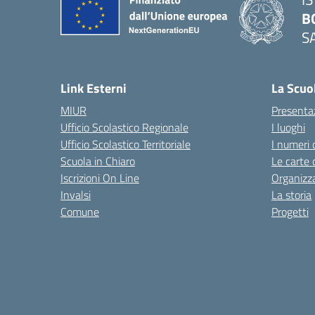
B
S
— 
Link Esterni
La Scuo
MIUR
Presenta
Ufficio Scolastico Regionale
I luoghi
Ufficio Scolastico Territoriale
I numeri 
Scuola in Chiaro
Le carte 
Iscrizioni On Line
Organizz
Invalsi
La storia
Comune
Progetti