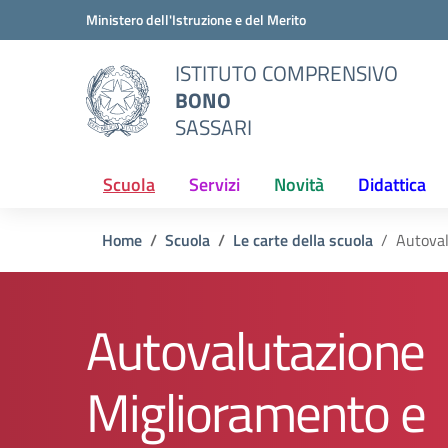
Vai ai contenuti
Vai al menu di navigazione
Vai al footer
Ministero dell'Istruzione e del Merito
ISTITUTO COMPRENSIVO
BONO
SASSARI
Scuola
Servizi
Novità
Didattica
Home
Scuola
Le carte della scuola
Autoval
Autovalutazione
Miglioramento e