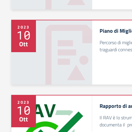
2023
Piano di Migl
10
Percorso di migl
Ott
traguardi conness
2023
Rapporto di a
10
Il RAV è lo str
Ott
documenta il pro