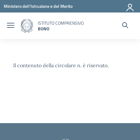
Vai ai contenuti
Vai al menu di navigazione
Vai al footer
Ministero dell'Istruzione e del Merito
ISTITUTO COMPRENSIVO
BONO
Il contenuto della circolare n. è riservato.