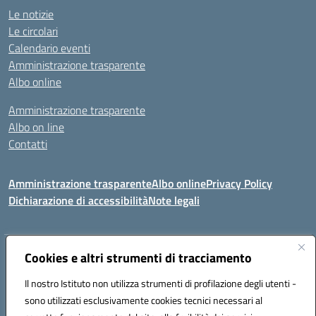
Le notizie
Le circolari
Calendario eventi
Amministrazione trasparente
Albo online
Amministrazione trasparente
Albo on line
Contatti
Amministrazione trasparente
Albo online
Privacy Policy
Dichiarazione di accessibilità
Note legali
Indirizzo:
Cookies e altri strumenti di tracciamento
Via Tirso, 07011 Bono (SS)
Centralino:
079790110
Email:
ssic820006@istruzione.it
Il nostro Istituto non utilizza strumenti di profilazione degli utenti -
Posta elettronica certificata (PEC):
ssic820006@pec.istruzione.it
sono utilizzati esclusivamente cookies tecnici necessari al
Codice fiscale: 81000530907