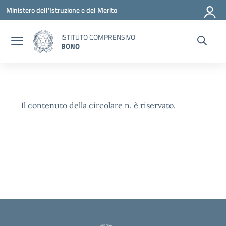
Vai ai contenuti
Vai al menu di navigazione
Vai al footer
Ministero dell'Istruzione e del Merito
ISTITUTO COMPRENSIVO
BONO
Il contenuto della circolare n. è riservato.