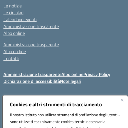
Le notizie
Le circolari
Calendario eventi
Amministrazione trasparente
Albo online
Amministrazione trasparente
Albo on line
Contatti
Amministrazione trasparente
Albo online
Privacy Policy
Dichiarazione di accessibilità
Note legali
Indirizzo:
Cookies e altri strumenti di tracciamento
Via Tirso, 07011 Bono (SS)
Centralino:
079790110
Email:
ssic820006@istruzione.it
Il nostro Istituto non utilizza strumenti di profilazione degli utenti -
Posta elettronica certificata (PEC):
ssic820006@pec.istruzione.it
sono utilizzati esclusivamente cookies tecnici necessari al
Codice fiscale: 81000530907