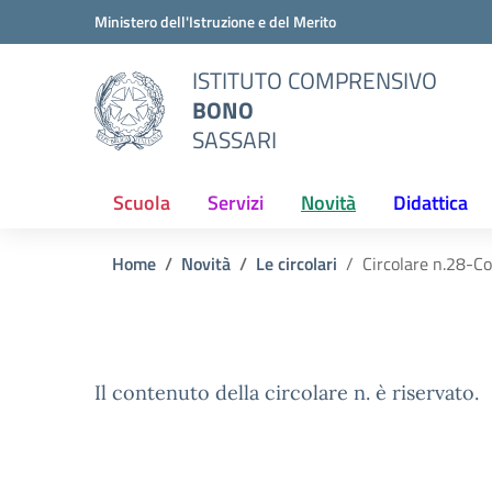
Vai ai contenuti
Vai al menu di navigazione
Vai al footer
Ministero dell'Istruzione e del Merito
ISTITUTO COMPRENSIVO
BONO
SASSARI
Scuola
Servizi
Novità
Didattica
Home
Novità
Le circolari
Circolare n.28-Co
Il contenuto della circolare n. è riservato.