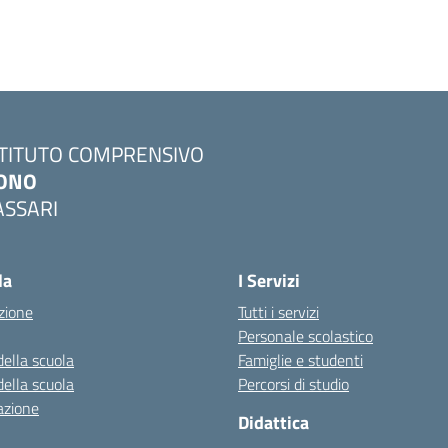
STITUTO COMPRENSIVO
ONO
ASSARI
Visita la pagina iniziale della scuola
la
I Servizi
zione
Tutti i servizi
Personale scolastico
della scuola
Famiglie e studenti
della scuola
Percorsi di studio
azione
Didattica