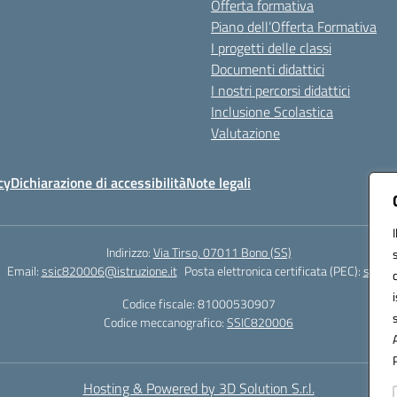
Offerta formativa
Piano dell’Offerta Formativa
I progetti delle classi
Documenti didattici
I nostri percorsi didattici
Inclusione Scolastica
Valutazione
cy
Dichiarazione di accessibilità
Note legali
Indirizzo:
Via Tirso, 07011 Bono (SS)
Email:
ssic820006@istruzione.it
Posta elettronica certificata (PEC):
ssic82
Codice fiscale: 81000530907
Codice meccanografico:
SSIC820006
Hosting & Powered by 3D Solution S.r.l.