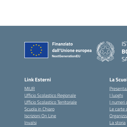
I
B
S
— 
Link Esterni
La Scuo
MIUR
Presenta
Ufficio Scolastico Regionale
I luoghi
Ufficio Scolastico Territoriale
I numeri 
Scuola in Chiaro
Le carte 
Iscrizioni On Line
Organizz
Invalsi
La storia