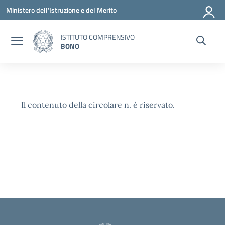
Vai ai contenuti
Vai al menu di navigazione
Vai al footer
Ministero dell'Istruzione e del Merito
ISTITUTO COMPRENSIVO
BONO
Il contenuto della circolare n. è riservato.