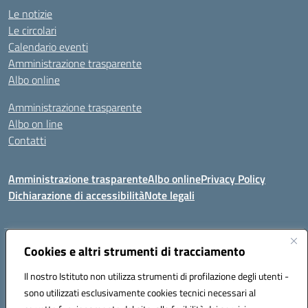
Le notizie
Le circolari
Calendario eventi
Amministrazione trasparente
Albo online
Amministrazione trasparente
Albo on line
Contatti
Amministrazione trasparente
Albo online
Privacy Policy
Dichiarazione di accessibilità
Note legali
Indirizzo:
Cookies e altri strumenti di tracciamento
Via Tirso, 07011 Bono (SS)
Centralino:
079790110
Email:
ssic820006@istruzione.it
Il nostro Istituto non utilizza strumenti di profilazione degli utenti -
Posta elettronica certificata (PEC):
ssic820006@pec.istruzione.it
sono utilizzati esclusivamente cookies tecnici necessari al
Codice fiscale: 81000530907